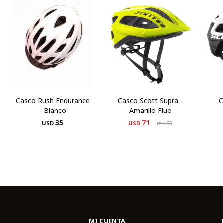
Casco Rush Endurance
Casco Scott Supra -
C
- Blanco
Amarillo Fluo
35
71
USD
USD
89
USD
MI CUENTA