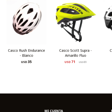
Casco Rush Endurance
Casco Scott Supra -
C
- Blanco
Amarillo Fluo
35
71
USD
USD
89
USD
MI CUENTA