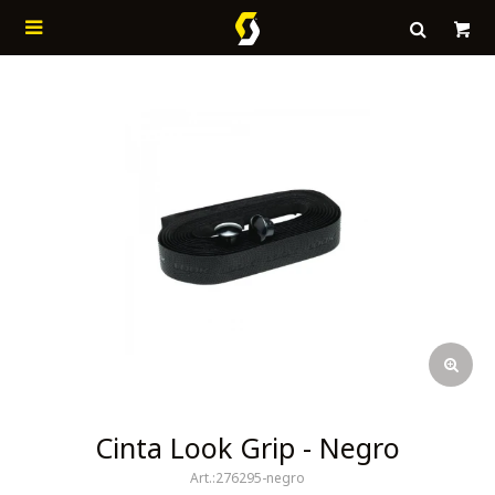

Cinta Look Grip - Negro
276295-negro