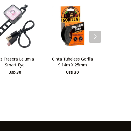
z Trasera Lelumia
Cinta Tubeless Gorilla
Smart Eye
9.14m X 25mm
30
30
USD
USD